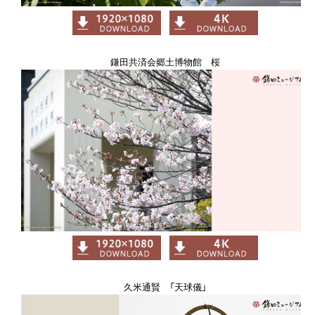
鎌田共済会郷土博物館 桜
久米通賢 「天球儀」