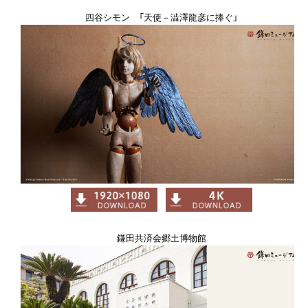
四谷シモン 「天使－澁澤龍彦に捧ぐ」
鎌田共済会郷土博物館