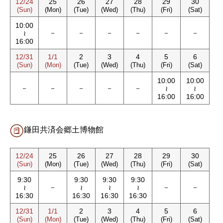
12/24
25
26
27
28
29
30
(Sun)
(Mon)
(Tue)
(Wed)
(Thu)
(Fri)
(Sat)
10:00
－
－
－
－
－
－
≀
16:00
12/31
1/1
2
3
4
5
6
(Sun)
(Mon)
(Tue)
(Wed)
(Thu)
(Fri)
(Sat)
10:00
10:00
－
－
－
－
－
≀
≀
16:00
16:00
鎌田共済会郷土博物館
12/24
25
26
27
28
29
30
(Sun)
(Mon)
(Tue)
(Wed)
(Thu)
(Fri)
(Sat)
9:30
9:30
9:30
9:30
－
－
－
≀
≀
≀
≀
16:30
16:30
16:30
16:30
12/31
1/1
2
3
4
5
6
(Sun)
(Mon)
(Tue)
(Wed)
(Thu)
(Fri)
(Sat)