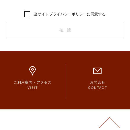
個人情報の利用について
当サイトプライバシーポリシーに同意する
お客様にご提供いただきました個人情報につきましては、お客
様に明示しました目的の範囲内で利用します。その目的の範囲
を超えてお客様の個人情報を利用する必要が生じた場合は、お
確 認
客様に事前にその利用目的をご連絡いたします。お客様がご了
解いただけない場合は、お客様自身のご判断によりかかる利用
を拒むことができます。
個人情報の第三者への提供について
当ウェブサイト上においてお客様よりご提供いただいた個人情
報を、第三者に開示したり、譲渡したり、貸与したりいたしま
ご利用案内・アクセス
お問合せ
せん。ただし、次のいずれかに該当する場合、その限りではあ
VISIT
CONTACT
りませんのでご了承ください。
・お客様の同意がある場合
・お客様のお問合せ内容に対する回答のために、関連会社等に
開示することが必要な場合
・お客様に明示した収集目的の実施のために、事前に機密保持
契約を締結した業務委託会社や協力企業に対して開示する必要