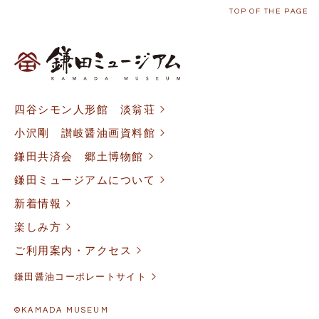
がある場合
TOP OF THE PAGE
・統計的なデータとしてお客様個人を識別できない状態に加工
した場合
・人の生命、身体や財産等に対し差し迫った危険があり、緊急
の必要性がある場合
・法令に基づき司法機関、行政機関から法的義務を伴う要請を
受けた場合
四谷シモン人形館 淡翁荘
小沢剛 讃岐醤油画資料館
鎌田共済会 郷土博物館
鎌田ミュージアムについて
新着情報
楽しみ方
ご利用案内・アクセス
鎌田醤油コーポレートサイト
©KAMADA MUSEUM