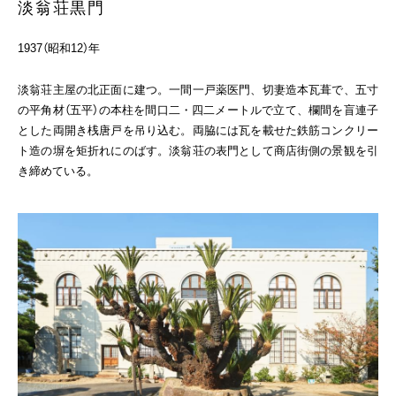
淡翁荘黒門
1937（昭和12）年
淡翁荘主屋の北正面に建つ。一間一戸薬医門、切妻造本瓦葺で、五寸
の平角材（五平）の本柱を間口二・四二メートルで立て、欄間を盲連子
とした両開き桟唐戸を吊り込む。両脇には瓦を載せた鉄筋コンクリー
ト造の塀を矩折れにのばす。淡翁荘の表門として商店街側の景観を引
き締めている。