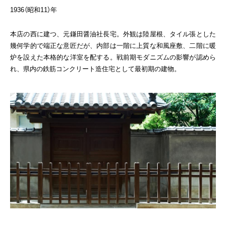
1936（昭和11）年
本店の西に建つ、元鎌田醤油社長宅。外観は陸屋根、タイル張とした
幾何学的で端正な意匠だが、内部は一階に上質な和風座敷、二階に暖
炉を設えた本格的な洋室を配する。戦前期モダニズムの影響が認めら
れ、県内の鉄筋コンクリート造住宅として最初期の建物。