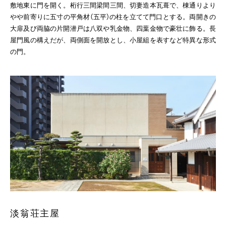
敷地東に門を開く。桁行三間梁間三間、切妻造本瓦葺で、棟通りより
やや前寄りに五寸の平角材（五平）の柱を立てて門口とする。両開きの
大扉及び両脇の片開潜戸は八双や乳金物、四葉金物で豪壮に飾る。長
屋門風の構えだが、両側面を開放とし、小屋組を表すなど特異な形式
の門。
淡翁荘主屋