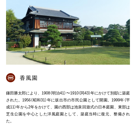
香風園
鎌田勝太郎により、1908（明治41）〜1910（同43）年にかけて別邸に築庭
された。1956（昭和31）年に坂出市の市民公園として開園。1999年（平
成11）年から2年をかけて、園の西部は池泉回遊式の日本庭園、東部は
芝生公園を中心とした洋風庭園として、築庭当時に復元、整備され
た。