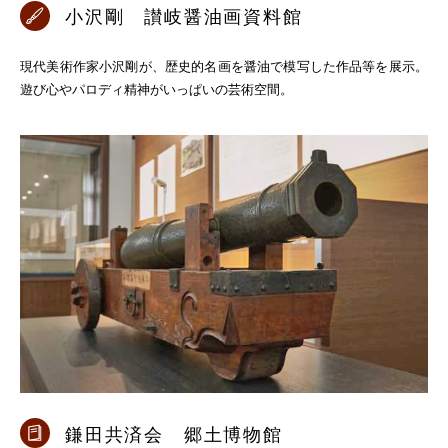
小沢剛 讃岐醤油画資料館
現代美術作家小沢剛が、歴史的名画を醤油で模写した作品等を展示。
遊び心やパロディ精神がいっぱいの芸術空間。
鎌田共済会 郷土博物館