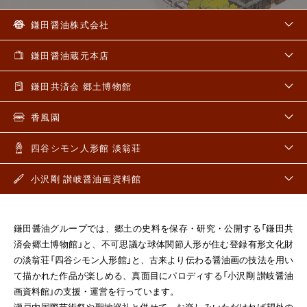
鎌田醤油株式会社
鎌田醤油蔵元本店
鎌田共済会 郷土博物館
香風園
四谷シモン人形館 淡翁荘
小沢剛 讃岐醤油画資料館
鎌田醤油グループでは、郷土の史料を保存・研究・公開する「鎌田共
済会郷土博物館」と、
不可思議な球体関節人形が住む登録有形文化財
の淡翁荘「四谷シモン人形館」と、
古来より伝わる醤油画の技法を用い
て描かれた作品が楽しめる、
真面目にパロディする「小沢剛 讃岐醤油
画資料館」の支援・運営を行っています。
瀬戸内国際芸術祭や聖地巡礼と併せて、お楽しみいただければ望外の