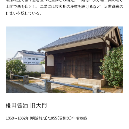
土間で西を店とし、二階には接客用の座敷を設けるなど、近世商家の
佇まいを残している。
鎌田醤油 旧大門
1868～1882年（明治前期）/1955（昭和30）年頃移築