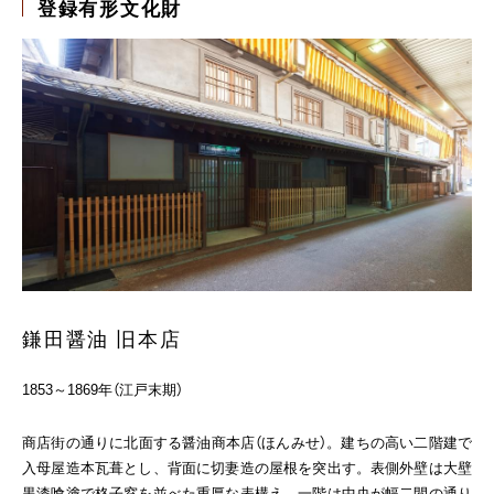
登録有形文化財
鎌田醤油 旧本店
1853～1869年（江戸末期）
商店街の通りに北面する醤油商本店（ほんみせ）。建ちの高い二階建で
入母屋造本瓦葺とし、背面に切妻造の屋根を突出す。表側外壁は大壁
黒漆喰塗で格子窓を並べた重厚な表構え。一階は中央が幅二間の通り